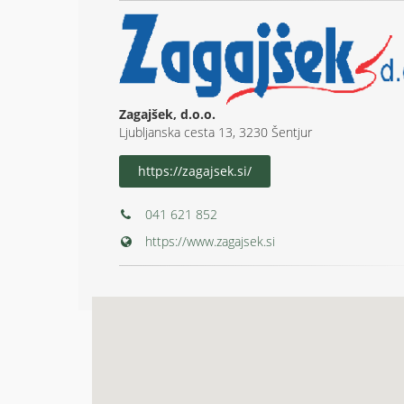
Zagajšek, d.o.o.
Ljubljanska cesta 13, 3230 Šentjur
https://zagajsek.si/
041 621 852
https://www.zagajsek.si