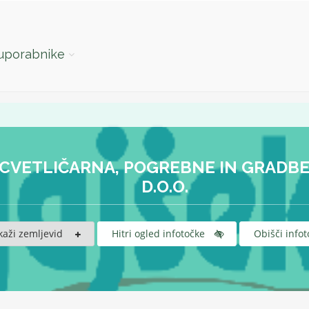
 uporabnike
 CVETLIČARNA, POGREBNE IN GRADBE
D.O.O.
kaži zemljevid
Hitri ogled infotočke
Obišči infot