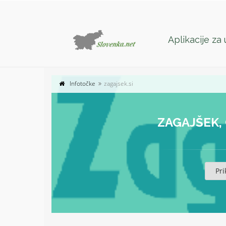
Aplikacije za
Infotočke
zagajsek.si
ZAGAJŠEK,
Pri