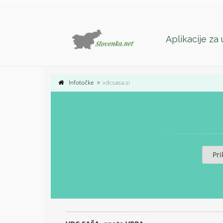
Aplikacije za
Infotočke
vdcsasa.si
Pri