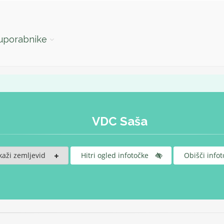
 uporabnike
VDC Saša
kaži zemljevid
Hitri ogled infotočke
Obišči infot