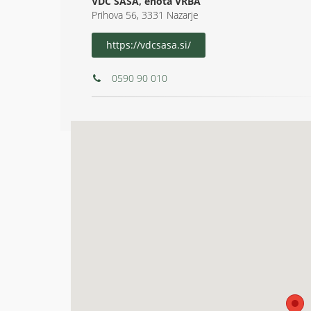
VDC SAŠA, enota VRBA
Prihova 56, 3331 Nazarje
https://vdcsasa.si/
0590 90 010