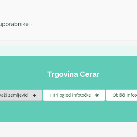
 uporabnike
Trgovina Cerar
kaži zemljevid
Hitri ogled infotočke
Obišči infot