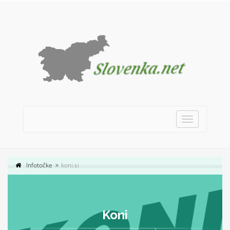
Toggle
navigation
Infotočke
koni.si
Koni