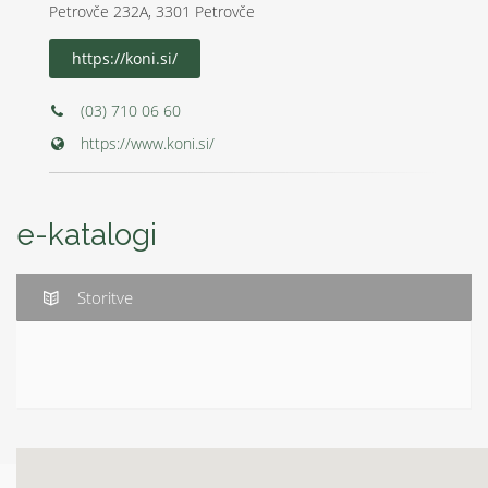
Petrovče 232A, 3301 Petrovče
https://koni.si/
(03) 710 06 60
https://www.koni.si/
e-katalogi
Storitve
Kabelske rolete