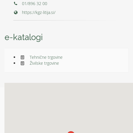
01/896 32 00
https://kgz-litija.si/
e-katalogi
Tehnične trgovine
Živilske trgovine