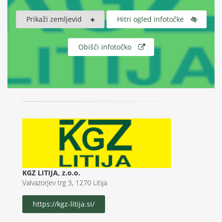
Prikaži zemljevid
Hitri ogled infotočke
Obišči infotočko
KGZ LITIJA, z.o.o.
Valvazorjev trg 3, 1270 Litija
https://kgz-litija.si/