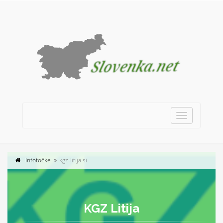
Toggle
navigation
Infotočke
kgz-litija.si
KGZ Litija