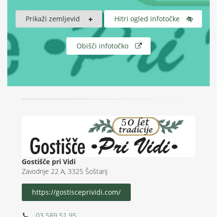
Prikaži zemljevid
Hitri ogled infotočke
Obišči infotočko
Gostišče pri Vidi
Zavodnje 22 A, 3325 Šoštanj
https://gostisceprividi.com/
03 589 51 95